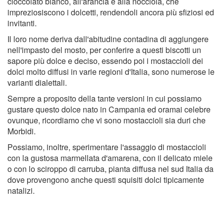
cioccolato bianco, all'arancia e alla nocciola, che
impreziosiscono i dolcetti, rendendoli ancora più sfiziosi ed
invitanti.
Il loro nome deriva dall'abitudine contadina di aggiungere
nell'impasto del mosto, per conferire a questi biscotti un
sapore più dolce e deciso, essendo poi i mostaccioli dei
dolci molto diffusi in varie regioni d'Italia, sono numerose le
varianti dialettali.
Sempre a proposito della tante versioni in cui possiamo
gustare questo dolce nato in Campania ed oramai celebre
ovunque, ricordiamo che vi sono mostaccioli sia duri che
Morbidi.
Possiamo, inoltre, sperimentare l'assaggio di mostaccioli
con la gustosa marmellata d'amarena, con il delicato miele
o con lo sciroppo di carruba, pianta diffusa nel sud Italia da
dove provengono anche questi squisiti dolci tipicamente
natalizi.